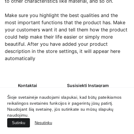
to other characteristics like material, and so on.
Make sure you highlight the best qualities and the
most important functions that the product has. Make
your customers want it and tell them how the product
could help make their life easier or simply more
beautiful. After you have added your product
description in the store settings, it will appear here
automatically
Kontaktai
Susisiekti Instagram
labas@irmantika.lt
Šioje svetainėje naudojami slapukai, kad būtų pateikiamos
reikalingos svetainės funkcijos ir pagerintų jūsų patirtį.
Susikurkite savo namų jaukumą.
Naudojant šią svetainę, jūs sutinkate su mūsų slapukų
naudojimu.
Privatumo politika
Grąžinimo politika
Sutinku
Nesutinku